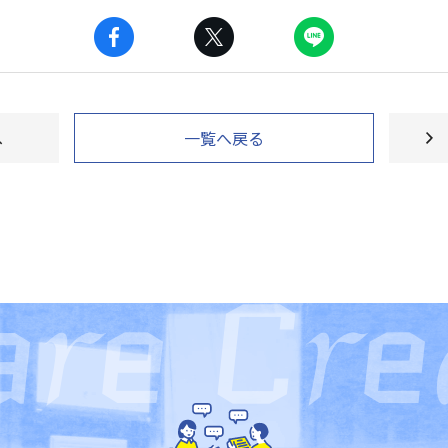
へ
一覧へ戻る
ページ送り
r
r
a
e C
e