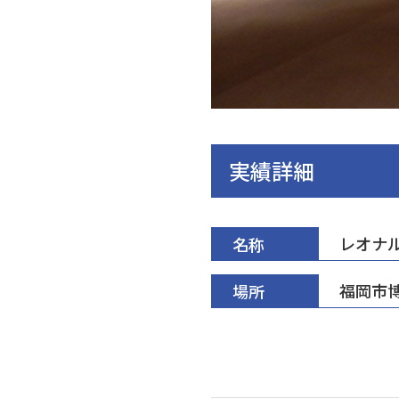
実績詳細
レオナ
名称
福岡市
場所