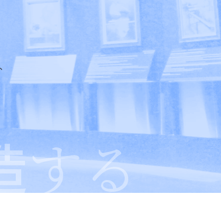
、
造
する