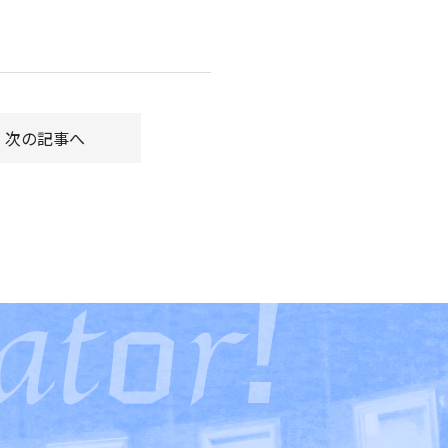
次の記事へ
at
r
o
!